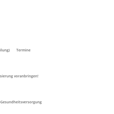
ilung)
Termine
or-Ort-Besuch führte den heimischen
lisierung voranbringen!
ander Wilhelm, Staatssekretär, auf Einladung
exander Heß (beide SPD) nach Lonnig.
rmeister Stefan Dörr (parteilos) führten den
die Gemeinde. Dr. Wilhelm zeigt sich im
 Gesundheitsversorgung
rojekte, die Bürgermeister Dörr und der
t und noch geplant haben, finde ich großartig.
 modernen, innovativen Ort und steigern