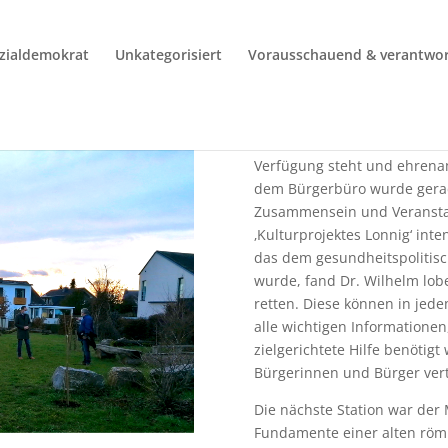
sowohl die Lebensqualität d
Attraktivität der Gemeinde 
ozialdemokrat
Unkategorisiert
Vorausschauend & verantwor
Der Rundgang begann am neu
Mitte 2020 als feste Anlaufs
Verfügung steht und ehrenamt
dem Bürgerbüro wurde gerad
Zusammensein und Veranst
‚Kulturprojektes Lonnig‘ inten
das dem gesundheitspolitisc
wurde, fand Dr. Wilhelm lob
retten. Diese können in jed
alle wichtigen Informationen,
zielgerichtete Hilfe benötigt
Bürgerinnen und Bürger verte
Die nächste Station war der
Fundamente einer alten römi