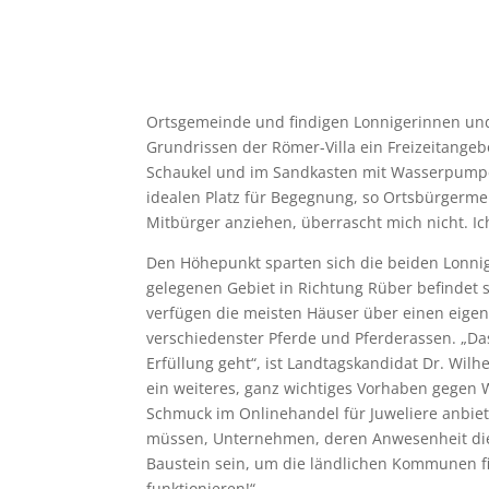
Ortsgemeinde und findigen Lonnigerinnen und 
Grundrissen der Römer-Villa ein Freizeitange
Schaukel und im Sandkasten mit Wasserpumpe kö
idealen Platz für Begegnung, so Ortsbürgermei
Mitbürger anziehen, überrascht mich nicht. Ic
Den Höhepunkt sparten sich die beiden Lonnig
gelegenen Gebiet in Richtung Rüber befindet 
verfügen die meisten Häuser über einen eigene
verschiedenster Pferde und Pferderassen. „Da
Erfüllung geht“, ist Landtagskandidat Dr. Wi
ein weiteres, ganz wichtiges Vorhaben gegen
Schmuck im Onlinehandel für Juweliere anbiete
müssen, Unternehmen, deren Anwesenheit die 
Baustein sein, um die ländlichen Kommunen fi
funktionieren!“