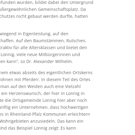
efunden wurden, bildet dabei den Untergrund
ußergewöhnlichen Gemeinschaftsplatz. Da
hutzes nicht gebaut werden durfte, hatten
wiegend in Eigenleistung, auf den
eschaffen. Auf den Baumstämmen, Rutschen,
ktiv für alle Altersklassen und bietet den
n Lonnig, viele neue Mitbürgerinnen und
den kann“, so Dr. Alexander Wilhelm.
nem etwas abseits des eigentlichen Ortskerns
hnen mit Pferden‘. In diesem Teil des Ortes
t man auf den Weiden auch eine Vielzahl
 ein Herzenswunsch, der hier in Lonnig in
nte die Ortsgemeinde Lonnig hier aber noch
künftig ein Unternehmen, dass hochwertigen
r es in Rheinland-Pfalz Kommunen erleichtern
 Wohngebieten anzusiedeln. Das kann ein
d das Beispiel Lonnig zeigt: Es kann