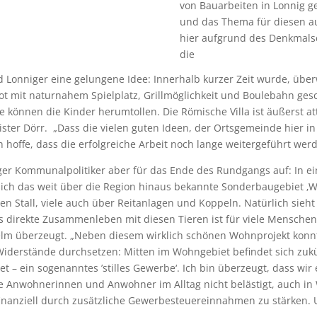
von Bauarbeiten in Lonnig g
und das Thema für diesen a
hier aufgrund des Denkmalsc
die
Lonniger eine gelungene Idee: Innerhalb kurzer Zeit wurde, über
bot mit naturnahem Spielplatz, Grillmöglichkeit und Boulebahn g
nnen die Kinder herumtollen. Die Römische Villa ist äußerst attra
ster Dörr. „Dass die vielen guten Ideen, der Ortsgemeinde hier i
h hoffe, dass die erfolgreiche Arbeit noch lange weitergeführt wer
er Kommunalpolitiker aber für das Ende des Rundgangs auf: In ei
sich das weit über die Region hinaus bekannte Sonderbaugebiet ‚Wo
n Stall, viele auch über Reitanlagen und Koppeln. Natürlich sieh
s direkte Zusammenleben mit diesen Tieren ist für viele Menschen
lhelm überzeugt. „Neben diesem wirklich schönen Wohnprojekt kon
 Widerstände durchsetzen: Mitten im Wohngebiet befindet sich zu
t – ein sogenanntes ’stilles Gewerbe‘. Ich bin überzeugt, dass wi
Anwohnerinnen und Anwohner im Alltag nicht belästigt, auch in
nanziell durch zusätzliche Gewerbesteuereinnahmen zu stärken. Un