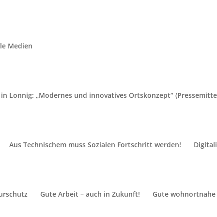
ale Medien
 in Lonnig: „Modernes und innovatives Ortskonzept“
in Lonnig: „Modernes und innovatives Ortskonzept“ (Pressemitte
 Stefan Dörr stellen Dr. Wilhelm Projekte vor Ort vor
Ein besonders spannender V
Aus Technischem muss Sozialen Fortschritt werden!
Digita
Landtagskandidaten Dr. Alex
von Gemeinderatsmitglied Al
Alexander Heß und Ortsbürge
SPD-Landtagskandidat durch 
urschutz
Gute Arbeit – auch in Zukunft!
Gute wohnortnahe
Anschluss begeistert: „Die P
Gemeinderat bereits initiier
Sie machen Lonnig zu einem