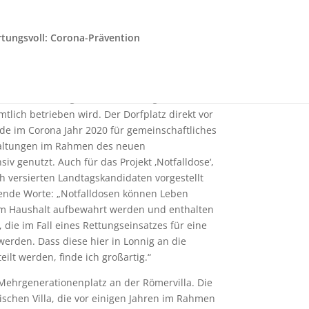
er alteingesessenen Bevölkerung als auch die
für neue Mitbürgerinnen und Mitbürger.“
tungsvoll: Corona-Prävention
 eingerichteten Bürgerbüro Lonnig, das seit
telle für alle Bürgerinnen und Bürger zur
lich betrieben wird. Der Dorfplatz direkt vor
e im Corona Jahr 2020 für gemeinschaftliches
altungen im Rahmen des neuen
siv genutzt. Auch für das Projekt ‚Notfalldose‘,
h versierten Landtagskandidaten vorgestellt
ende Worte: „Notfalldosen können Leben
em Haushalt aufbewahrt werden und enthalten
 die im Fall eines Rettungseinsatzes für eine
 werden. Dass diese hier in Lonnig an die
ilt werden, finde ich großartig.“
 Mehrgenerationenplatz an der Römervilla. Die
schen Villa, die vor einigen Jahren im Rahmen