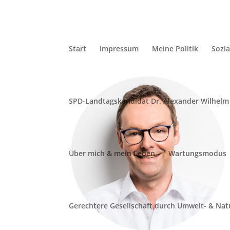
Start
Impressum
Meine Politik
Sozi
SPD-Landtagskandidat Dr. Alexander Wilhelm
SPD-Landtagskandidat Dr. Alexander Wilhelm 
Ratsmitglied Alexander Heß und Ortsbürgermeister
Über mich & mein Leben
Wartungsmodus
Gerechtere Gesellschaft durch Umwelt- & Nat