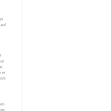
st
 auf
d
lut
at
e er
sich
nen
ner