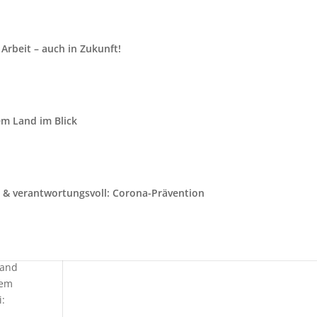
Arbeit – auch in Zukunft!
em Land im Blick
& verantwortungsvoll: Corona-Prävention
aus.
tand
nem
: