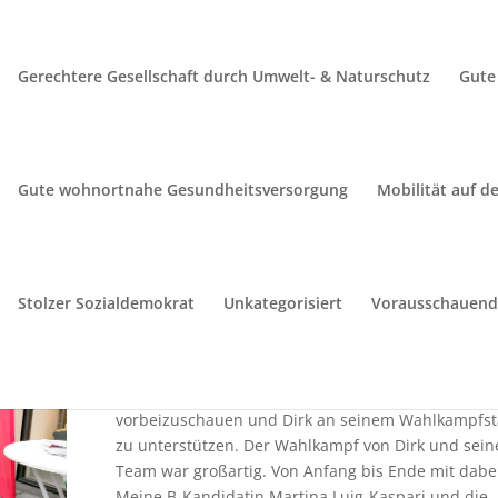
Gerechtere Gesellschaft durch Umwelt- & Naturschutz
Gute 
Gute wohnortnahe Gesundheitsversorgung
Mobilität auf d
zialdemokratisch!
Stolzer Sozialdemokrat
Unkategorisiert
Vorausschauend 
In meiner Heimatstadt Mayen tobte in den
vergangenen Wochen der Wahlkampf um das Rath
Natürlich habe ich es mir nicht nehmen lassen,
vorbeizuschauen und Dirk an seinem Wahlkampfs
zu unterstützen. Der Wahlkampf von Dirk und sei
Team war großartig. Von Anfang bis Ende mit dabei
Meine B-Kandidatin Martina Luig-Kaspari und die